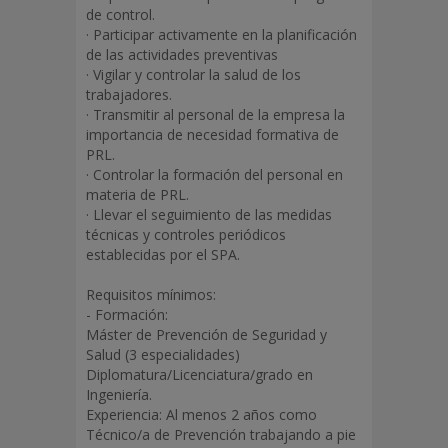
operativos en relación a encargados del
de control.
tratamiento.
· Participar activamente en la planificación
CESIONES (Datos del Curriculo):
de las actividades preventivas
Acepto y consiento la cesión de mis
· Vigilar y controlar la salud de los
datos a la Administración Pública para el
trabajadores.
tratamiento de obligado cumplimiento
· Transmitir al personal de la empresa la
que afecta a los aspirantes o empleados.
importancia de necesidad formativa de
Acepto y consiento la cesión de mis
PRL.
datos para las gestiones de “Prevención
· Controlar la formación del personal en
de Riesgos Laborales”. Acepto y
consiento la cesión de mis datos a los
materia de PRL.
distintos Encargados o sub-encargados
· Llevar el seguimiento de las medidas
del Tratamiento a los que se tengan que
técnicas y controles periódicos
informar por imperativo legal o
establecidas por el SPA.
contractual. En todo caso, le
manifestamos el compromiso de tratar
esta información con la máxima
Requisitos mínimos:
confidencialidad y le recordamos que
- Formación:
usted podrá ejercitar los derechos de
Máster de Prevención de Seguridad y
acceso, rectificación, supresión, olvido,
Salud (3 especialidades)
limitación, portabilidad, dirigiéndose por
Diplomatura/Licenciatura/grado en
escrito a la dirección de “La Entidad”,
Ingeniería.
adjuntando una fotocopia de su DNI
para acreditar su identidad.
Experiencia: Al menos 2 años como
Técnico/a de Prevención trabajando a pie
Enterado y conforme, usted consiente