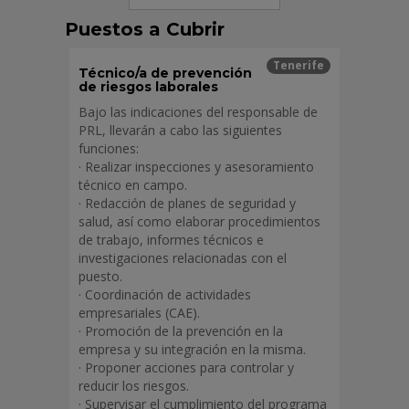
casos que sean obligatorios como es el
Puestos a Cubrir
caso de la Administración y a nuestros
“Encargados Del Tratamiento”, como p.e.:
Gestores, Consultores y Asesoría Laboral
Tenerife
Técnico/a de prevención
para poder realizar la selección y
de riesgos laborales
contratación.
Bajo las indicaciones del responsable de
FINALIDADES (Datos del
PRL, llevarán a cabo las siguientes
Curriculo):
funciones:
Acepto y consiento para la creación,
· Realizar inspecciones y asesoramiento
tratamiento y gestión de los datos en
procesos selectivos de personal. Acepto
técnico en campo.
y consiento para que “La Entidad” me
· Redacción de planes de seguridad y
realice comunicaciones por cualquier
salud, así como elaborar procedimientos
medio (electrónico o no electrónico).
de trabajo, informes técnicos e
Acepto y consiento para que el
investigaciones relacionadas con el
departamento de Nomina, Personal y
puesto.
RRHH realice las gestiones vinculadas al
departamento . Del mismo modo le
· Coordinación de actividades
comunicamos que sus datos no serán
empresariales (CAE).
comunicados a terceros con excepción
· Promoción de la prevención en la
de aquellos que sean obligados y
empresa y su integración en la misma.
necesarios en función de la prestación
· Proponer acciones para controlar y
de nuestros servicios para cubrir
reducir los riesgos.
aspectos de carácter obligatorio
establecidos por las administraciones y
· Supervisar el cumplimiento del programa