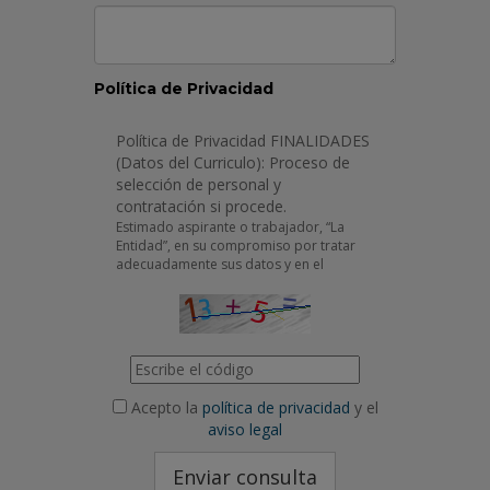
Política de Privacidad
Política de Privacidad FINALIDADES
(Datos del Curriculo): Proceso de
selección de personal y
contratación si procede.
Estimado aspirante o trabajador, “La
Entidad”, en su compromiso por tratar
adecuadamente sus datos y en el
cumplimiento del Reglamento General de
Protección de Datos (UE) 2016 /679 de 27
de abril y de la Ley Orgánica 3/2018 de 5
de diciembre, de Protección de Datos
Personales y Garantía de los Derechos
Digitales, le informa que sus datos
personales incluidos en este formulario y
Acepto la
política de privacidad
y el
los datos que forman parte de su
aviso legal
currículum vitae, serán utilizado en los
distintos procesos de selección de
personal que hagamos, sus datos no
serán cedidos a excepción de aquellos