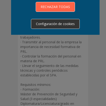
· Proponer acciones para controlar y
RECHAZAR TODAS
reducir los riesgos.
· Supervisar el cumplimiento del programa
de control.
· Participar activamente en la planificación
Configuración de cookies
de las actividades preventivas
· Vigilar y controlar la salud de los
trabajadores.
· Transmitir al personal de la empresa la
importancia de necesidad formativa de
PRL.
· Controlar la formación del personal en
materia de PRL.
· Llevar el seguimiento de las medidas
técnicas y controles periódicos
establecidas por el SPA.
Requisitos mínimos:
- Formación:
Máster de Prevención de Seguridad y
Salud (3 especialidades)
Diplomatura/Licenciatura/grado en