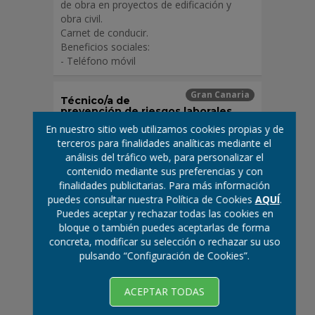
de obra en proyectos de edificación y
expresamente y autoriza a Construplan
S.l para que trate sus datos personales,
obra civil.
que voluntariamente facilita, según las
Carnet de conducir.
finalidades expuestas en este escrito.
Beneficios sociales:
Esta autorización/ consentimiento tiene
- Teléfono móvil
validez hasta su vencimiento o
revocación por parte del titular de los
datos.
Gran Canaria
Técnico/a de
prevención de riesgos laborales
En nuestro sitio web utilizamos cookies propias y de
Bajo las indicaciones del responsable de
terceros para finalidades analíticas mediante el
PRL, llevarán a cabo las siguientes
análisis del tráfico web, para personalizar el
funciones:
contenido mediante sus preferencias y con
· Realizar inspecciones y asesoramiento
finalidades publicitarias. Para más información
técnico en campo.
puedes consultar nuestra Política de Cookies
AQUÍ
.
· Redacción de planes de seguridad y
Puedes aceptar y rechazar todas las cookies en
salud, así como elaborar procedimientos
bloque o también puedes aceptarlas de forma
de trabajo, informes técnicos e
concreta, modificar su selección o rechazar su uso
investigaciones relacionadas con el
pulsando “Configuración de Cookies”.
puesto.
· Coordinación de actividades
empresariales (CAE).
ACEPTAR TODAS
· Promoción de la prevención en la
empresa y su integración en la misma.