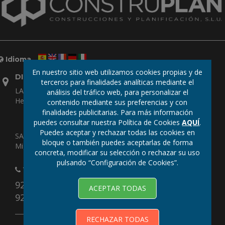
Idioma
En nuestro sitio web utilizamos cookies propias y de
DIRECCIONES
terceros para finalidades analíticas mediante el
LAS PALMAS: Urbanización Industrial Díaz Casanova, Vista
análisis del tráfico web, para personalizar el
Hermosa, parcela C 5, 35010 Las Palmas de Gran Canaria
contenido mediante sus preferencias y con
finalidades publicitarias. Para más información
puedes consultar nuestra Política de Cookies
AQUÍ
.
Puedes aceptar y rechazar todas las cookies en
SANTA CRUZ DE TENERIFE: Calle Arujo 56 - 38620 - San
bloque o también puedes aceptarlas de forma
Miguel de Abona - Santa Cruz de Tenerife
concreta, modificar su selección o rechazar su uso
pulsando “Configuración de Cookies”.
TELÉFONOS
928 49 30 30
ACEPTAR TODAS
922 10 90 13
RECHAZAR TODAS