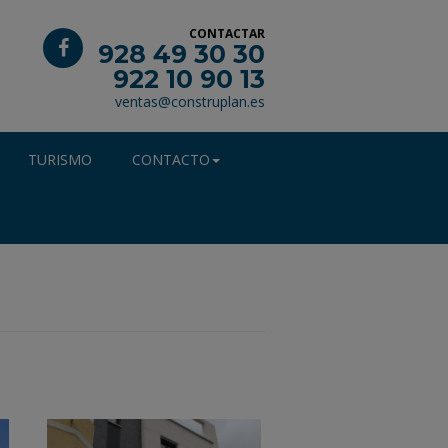
CONTACTAR
928 49 30 30
922 10 90 13
ventas@construplan.es
TURISMO
CONTACTO