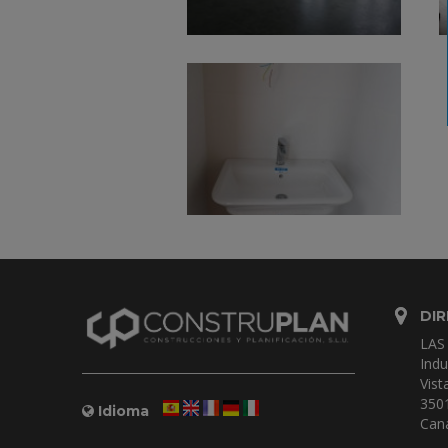
DIR
LAS
Indu
Vist
350
Idioma
Cana