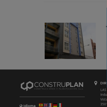
DIR
LAS
Indu
Vist
350
Idioma