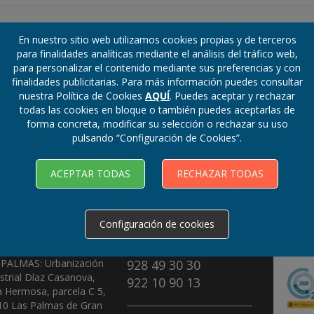
GALERÍA
En nuestro sitio web utilizamos cookies propias y de terceros
para finalidades analíticas mediante el análisis del tráfico web,
para personalizar el contenido mediante sus preferencias y con
finalidades publicitarias. Para más información puedes consultar
nuestra Política de Cookies
AQUÍ
. Puedes aceptar y rechazar
todas las cookies en bloque o también puedes aceptarlas de
forma concreta, modificar su selección o rechazar su uso
pulsando “Configuración de Cookies”.
ACEPTAR TODAS
RECHAZAR TODAS
Configuración de cookies
ECCIONES
TELÉFONOS
 PALMAS: Urbanización
928 49 30 30
strial Díaz Casanova,
922 10 90 13
a Hermosa, parcela C 5,
10 Las Palmas de Gran