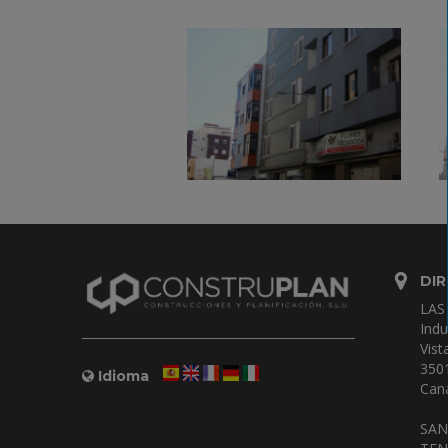
DIR
LAS
Indu
Vist
350
Idioma
Cana
SAN