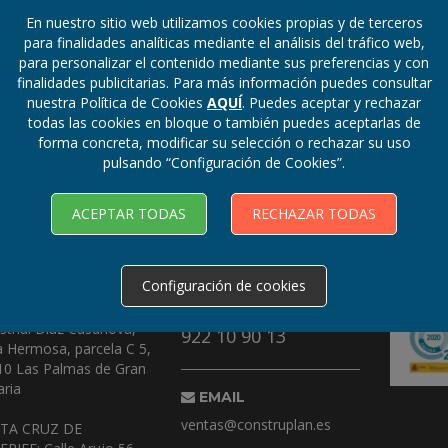
En nuestro sitio web utilizamos cookies propias y de terceros
para finalidades analíticas mediante el análisis del tráfico web,
para personalizar el contenido mediante sus preferencias y con
finalidades publicitarias. Para más información puedes consultar
nuestra Política de Cookies
AQUÍ
. Puedes aceptar y rechazar
todas las cookies en bloque o también puedes aceptarlas de
forma concreta, modificar su selección o rechazar su uso
pulsando “Configuración de Cookies”.
ACEPTAR TODAS
RECHAZAR TODAS
ECCIONES
TELÉFONOS
Configuración de cookies
 PALMAS: Urbanización
928 49 30 30
strial Díaz Casanova,
922 10 90 13
a Hermosa, parcela C 5,
10 Las Palmas de Gran
ria
EMAIL
ventas@construplan.es
TA CRUZ DE